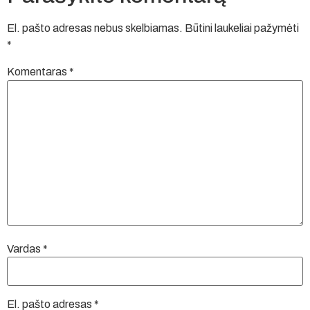
El. pašto adresas nebus skelbiamas.
Būtini laukeliai pažymėti
*
Komentaras
*
Vardas
*
El. pašto adresas
*